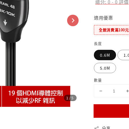
總分:
0
-
0
評價
適用優惠
全館消費滿100
長度
0.6M
1.
5.0M
數量
1
/5
分享