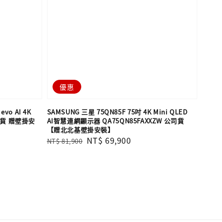
優惠
evo AI 4K
SAMSUNG 三星 75QN85F 75吋 4K Mini QLED
司貨 贈壁掛安
AI智慧連網顯示器 QA75QN85FAXXZW 公司貨
【贈北北基壁掛安裝】
Regular
Sale
NT$ 69,900
NT$ 81,900
price
price