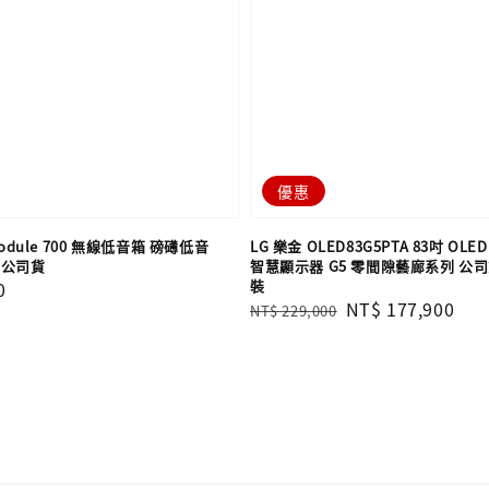
優惠
 Module 700 無線低音箱 磅礡低音
LG 樂金 OLED83G5PTA 83吋 OLED 
灣公司貨
智慧顯示器 G5 零間隙藝廊系列 公
裝
0
Regular
Sale
NT$ 177,900
NT$ 229,000
price
price