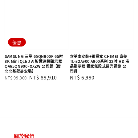
優惠
SAMSUNG 三星 65QN900F 65吋
含基本安裝+視訊盒 CHIMEI 奇美
8K Mini QLED AI智慧連網顯示器
TL-32A900 A900系列 32吋 HD 液
QA65QN900FXXZW 公司貨【贈
晶顯示器 獨家無段式藍光調節 公
北北基壁掛安裝】
司貨
Regular
Sale
NT$ 89,910
Regular
NT$ 6,990
NT$ 99,900
price
price
price
關於我們