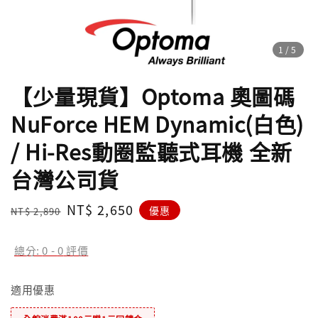
1
/5
【少量現貨】Optoma 奧圖碼
NuForce HEM Dynamic(白色)
/ Hi-Res動圈監聽式耳機 全新
台灣公司貨
Regular
Sale
NT$ 2,650
優惠
NT$ 2,890
price
price
總分:
0
-
0
評價
適用優惠