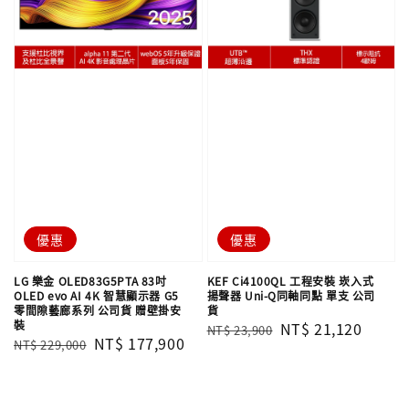
優惠
優惠
LG 樂金 OLED83G5PTA 83吋
KEF Ci4100QL 工程安裝 崁入式
OLED evo AI 4K 智慧顯示器 G5
揚聲器 Uni-Q同軸同點 單支​​​​​​​ 公司
零間隙藝廊系列 公司貨 贈壁掛安
貨
裝
Regular
Sale
NT$ 21,120
NT$ 23,900
Regular
Sale
NT$ 177,900
NT$ 229,000
price
price
price
price