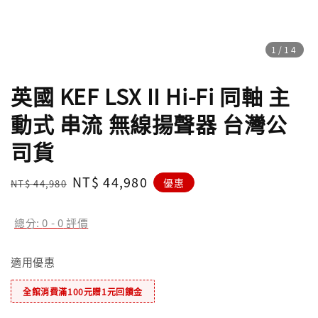
1
/14
英國 KEF LSX II Hi-Fi 同軸 主
動式 串流 無線揚聲器 台灣公
司貨
Regular
Sale
NT$ 44,980
優惠
NT$ 44,980
price
price
總分:
0
-
0
評價
適用優惠
全館消費滿100元贈1元回饋金