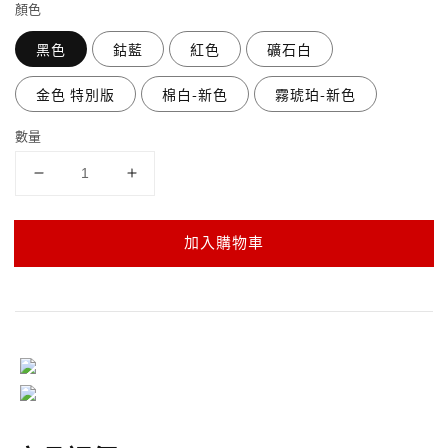
顏色
黑色
鈷藍
紅色
礦石白
金色 特別版
棉白-新色
霧琥珀-新色
數量
加入購物車