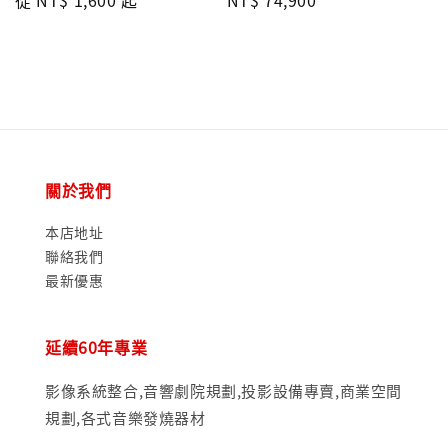
Regular
從
NT$ 1,600
起
Regular
NT$ 74,900
price
price
關於我們
本店地址
聯絡我們
最新優惠
延續60年專業
影像系統整合,音響劇院規劃,投影設備專賣,商業空間
規劃,各式音樂發燒器材