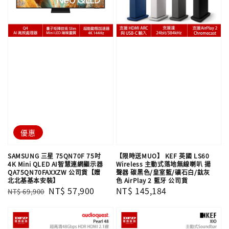
優惠
SAMSUNG 三星 75QN70F 75吋
【限時送MUO】 KEF 英國 LS60
4K Mini QLED AI智慧連網顯示器
Wireless 主動式落地無線喇叭 揚
QA75QN70FAXXZW 公司貨【贈
聲器 碳黑色/皇室藍/礦石白/鈦灰
北北基基本安裝】
色 AirPlay 2 藍牙 公司貨
Regular
Sale
NT$ 57,900
Regular
NT$ 145,184
NT$ 69,900
price
price
price