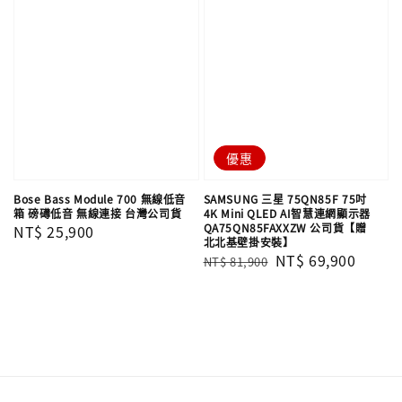
優惠
Bose Bass Module 700 無線低音
SAMSUNG 三星 75QN85F 75吋
箱 磅礡低音 無線連接 台灣公司貨
4K Mini QLED AI智慧連網顯示器
QA75QN85FAXXZW 公司貨【贈
Regular
NT$ 25,900
北北基壁掛安裝】
price
Regular
Sale
NT$ 69,900
NT$ 81,900
price
price