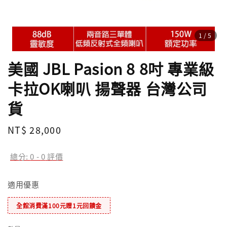
1
/5
美國 JBL Pasion 8 8吋 專業級
卡拉OK喇叭 揚聲器 台灣公司
貨
Regular
NT$ 28,000
price
總分:
0
-
0
評價
適用優惠
全館消費滿100元贈1元回饋金