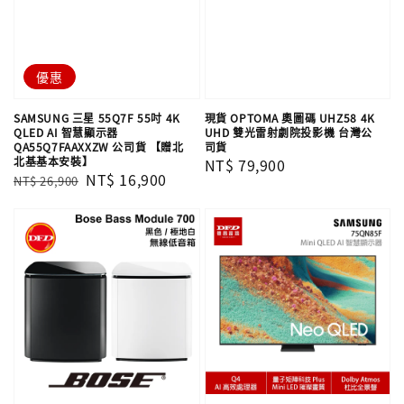
優惠
SAMSUNG 三星 55Q7F 55吋 4K
現貨 OPTOMA 奧圖碼 UHZ58 4K
QLED AI 智慧顯示器
UHD 雙光雷射劇院投影機 台灣公
QA55Q7FAAXXZW 公司貨 【贈北
司貨
北基基本安裝】
Regular
NT$ 79,900
Regular
Sale
NT$ 16,900
NT$ 26,900
price
price
price