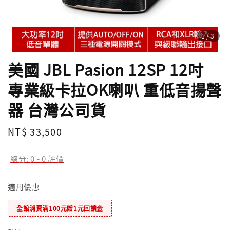
1
/3
美國 JBL Pasion 12SP 12吋
專業級卡拉OK喇叭 重低音揚聲
器 台灣公司貨
Regular
NT$ 33,500
price
總分:
0
-
0
評價
適用優惠
全館消費滿100元贈1元回饋金