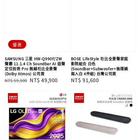
優惠
SAMSUNG 三星 HW-Q990F/ZW
BOSE LifeStyle 杜比全景聲家庭
聲霸 11.1.4 Ch Soundbar AI 迴聲
影院組合 白色
定位技術 Pro 無線杜比全景聲
(Soundbar+Subwoofer+後環繞
(Dolby Atmos) 公司貨
兩入白 4件組) 台灣公司貨
Regular
Sale
NT$ 49,900
Regular
NT$ 91,600
NT$ 59,900
price
price
price