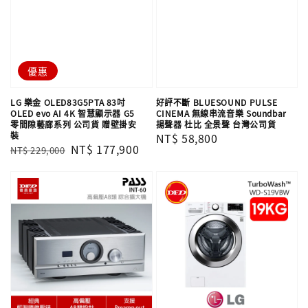
優惠
LG 樂金 OLED83G5PTA 83吋
好評不斷 BLUESOUND PULSE
OLED evo AI 4K 智慧顯示器 G5
CINEMA 無線串流音樂 Soundbar
零間隙藝廊系列 公司貨 贈壁掛安
揚聲器 杜比 全景聲 台灣公司貨
裝
Regular
NT$ 58,800
Regular
Sale
NT$ 177,900
NT$ 229,000
price
price
price