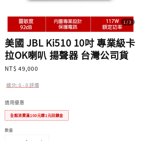
1
/3
美國 JBL Ki510 10吋 專業級卡
拉OK喇叭 揚聲器 台灣公司貨
Regular
NT$ 49,000
price
總分:
0
-
0
評價
適用優惠
全館消費滿100元贈1元回饋金
數量