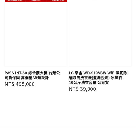
PASS INT-60 綜合擴大機 台灣公
LG 樂金 WD-S19VBW WiFi蒸氣除
司貨保固 高偏壓AB類設計
蟎滾筒洗衣機(蒸洗脫烘) 冰磁白
19公斤洗衣容量 公司貨
Regular
NT$ 495,000
Regular
NT$ 39,900
price
price