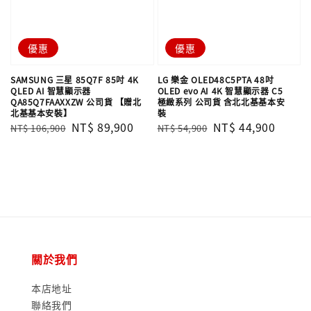
優惠
優惠
SAMSUNG 三星 85Q7F 85吋 4K
LG 樂金 OLED48C5PTA 48吋
QLED AI 智慧顯示器
OLED evo AI 4K 智慧顯示器 C5
QA85Q7FAAXXZW 公司貨 【贈北
極緻系列 公司貨 含北北基基本安
北基基本安裝】
裝
Regular
Sale
NT$ 89,900
Regular
Sale
NT$ 44,900
NT$ 106,900
NT$ 54,900
price
price
price
price
關於我們
本店地址
聯絡我們