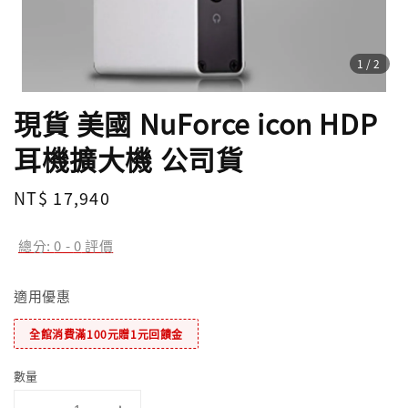
1
/2
現貨 美國 NuForce icon HDP
耳機擴大機 公司貨
Regular
NT$ 17,940
price
總分:
0
-
0
評價
適用優惠
全館消費滿100元贈1元回饋金
數量