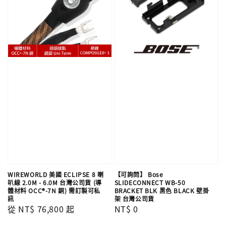
WIREWORLD 美國 ECLIPSE 8 喇
【可詢問】 Bose
叭線 2.0M - 6.0M 台灣公司貨 (導
SLIDECONNECT WB-50
體材料 OCC®-7N 銅) 需訂製可私
BRACKET BLK 黑色 BLACK 壁掛
訊
架 台灣公司貨
Regular
從
NT$ 76,800
起
Regular
NT$ 0
price
price