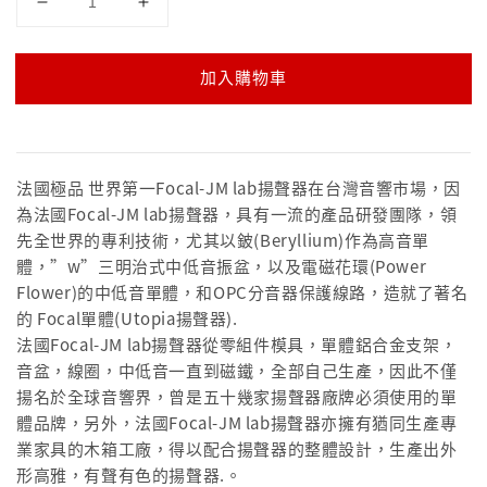
加入購物車
法國極品 世界第一Focal-JM lab揚聲器在台灣音響市場，因
為法國Focal-JM lab揚聲器，具有一流的產品研發團隊，領
先全世界的專利技術，尤其以鈹(Beryllium)作為高音單
體，”w”三明治式中低音振盆，以及電磁花環(Power
Flower)的中低音單體，和OPC分音器保護線路，造就了著名
的 Focal單體(Utopia揚聲器).
法國Focal-JM lab揚聲器從零組件模具，單體鋁合金支架，
音盆，線圈，中低音一直到磁鐵，全部自己生產，因此不僅
揚名於全球音響界，曾是五十幾家揚聲器廠牌必須使用的單
體品牌，另外，法國Focal-JM lab揚聲器亦擁有猶同生產專
業家具的木箱工廠，得以配合揚聲器的整體設計，生產出外
形高雅，有聲有色的揚聲器.。