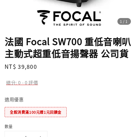
1
/1
法國 Focal SW700 重低音喇叭
主動式超重低音揚聲器 公司貨
Regular
NT$ 39,800
price
總分:
0
-
0
評價
適用優惠
全館消費滿100元贈1元回饋金
數量