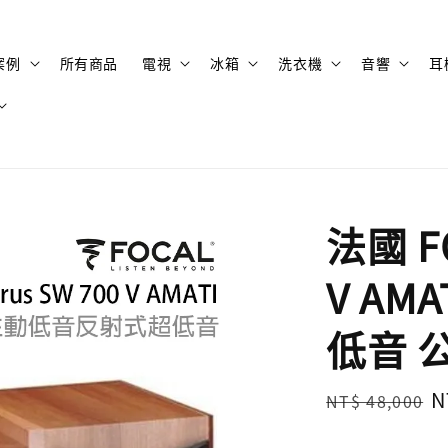
案例
所有商品
電視
冰箱
洗衣機
音響
耳
法國 FO
V AM
低音 
Regular
S
N
NT$ 48,000
price
p