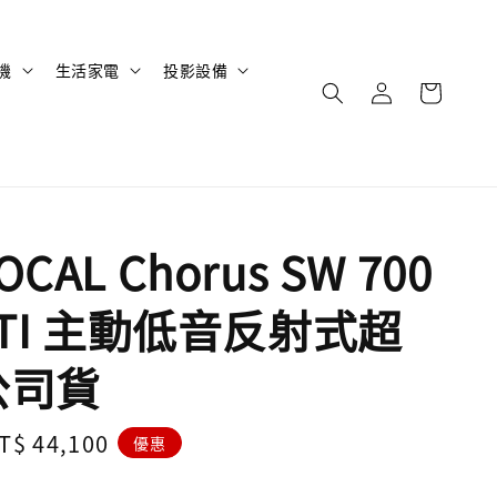
機
生活家電
投影設備
CAL Chorus SW 700
ATI 主動低音反射式超
公司貨
ale
T$ 44,100
優惠
rice