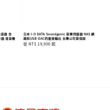
混音器 含
日本 I-O DATA Soundgenic 音樂伺服器 NAS 網
音器 混音機
路和USB-DAC的連接輸出 台灣公司貨保固
Regular
從
NT$ 19,900
起
price