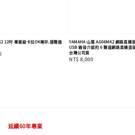
i512 12吋 專業級卡拉OK喇叭 揚聲器
YAMAHA 山葉 AG06MK2 網路直播
USB 錄音介面的 6 聲道網路直播混
台灣公司貨
0
Regular
NT$ 8,000
price
延續60年專業