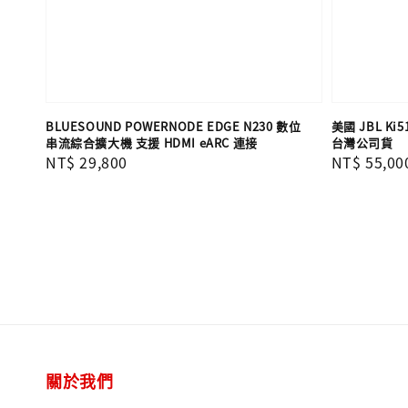
BLUESOUND POWERNODE EDGE N230 數位
美國 JBL K
串流綜合擴大機 支援 HDMI eARC 連接
台灣公司貨
Regular
NT$ 29,800
Regular
NT$ 55,00
price
price
關於我們