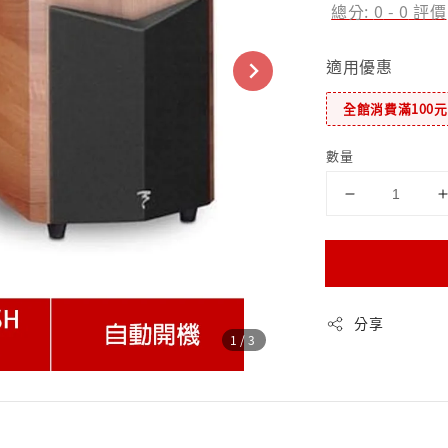
總分:
0
-
0
評價
適用優惠
全館消費滿100
數量
分享
1
/3