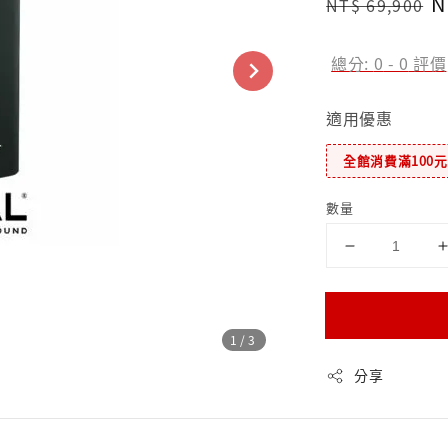
Regular
S
N
NT$ 69,900
price
p
總分:
0
-
0
評價
適用優惠
全館消費滿100
數量
1
/3
分享