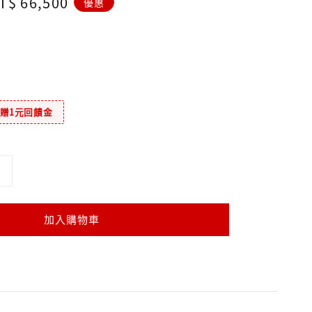
ale
T$ 66,500
優惠
rice
元贈1元回饋金
加入購物車