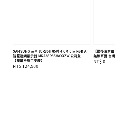
SAMSUNG 三星 85R85H 85吋 4K Micro RGB AI
【最後清倉價可詢問
智慧連網顯示器 MRA85R85HAXXZW 公司貨
無線耳機 台
【贈壁掛施工安裝】
Regular
NT$ 0
Regular
NT$ 124,900
price
price