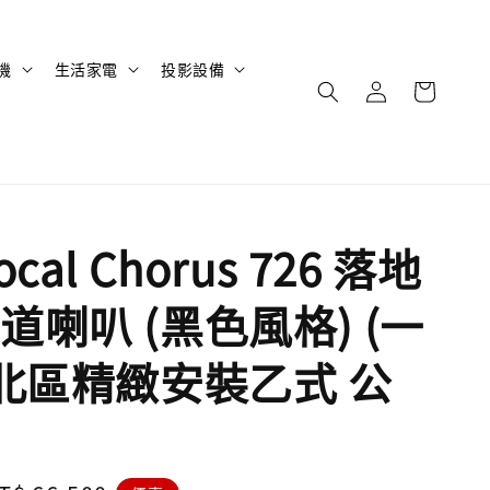
機
生活家電
投影設備
cal Chorus 726 落地
道喇叭 (黑色風格) (一
送北區精緻安裝乙式 公