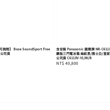
】 Bose SoundSport Free
含安裝 Panasonic 國際牌 NR-C611X
灣公司貨
鋼板三門電冰箱 絲紋黑/雅士白/皇家藍
公司貨 C611XV-V1/W/B
Regular
NT$ 40,800
price