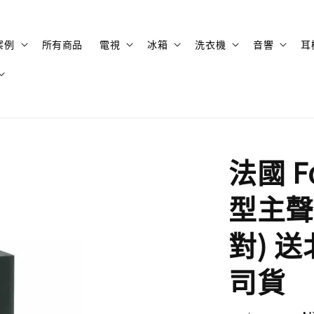
案例
所有商品
電視
冰箱
洗衣機
音響
耳
法國 Fo
型主聲
對) 
司貨