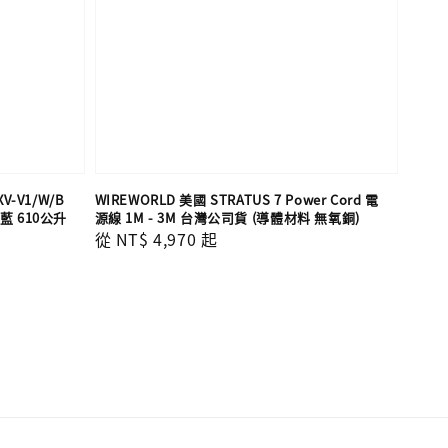
V-V1/W/B
WIREWORLD 美國 STRATUS 7 Power Cord 電
 610公升
源線 1M - 3M 台灣公司貨 (導體材料 無氧銅)
Regular
從
NT$ 4,970
起
price