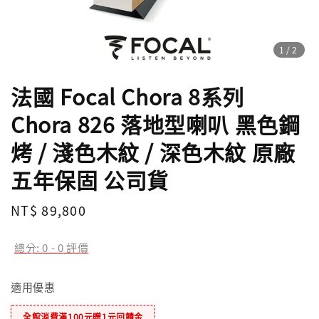
1
/2
法國 Focal Chora 8系列
Chora 826 落地型喇叭 黑色鋼
烤 / 淺色木紋 / 深色木紋 原廠
五年保固 公司貨
Regular
NT$ 89,800
price
總分:
0
-
0
評價
適用優惠
全館消費滿100元贈1元回饋金