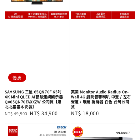
優惠
SAMSUNG 三星 65QN70F 65吋
英國 Monitor Audio Radius On-
4K Mini QLED AI智慧連網顯示器
Wall 4G 劇院音響喇叭 中置 / 左右
QA65QN70FAXXZW 公司貨【贈
聲道 / 環繞 揚聲器 白色 台灣公司
北北基基本安裝】
貨
Regular
Sale
NT$ 34,900
Regular
NT$ 18,000
NT$ 49,900
price
price
price