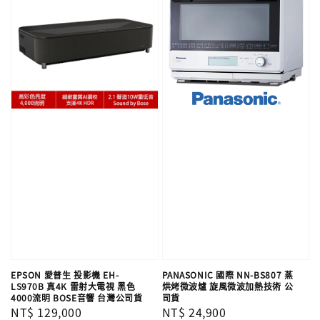
EPSON 愛普生 投影機 EH-
PANASONIC 國際 NN-BS807 蒸
LS970B 真4K 雷射大電視 黑色
烘烤微波爐 旋風微波加熱技術 公
4000流明 BOSE音響 台灣公司貨
司貨
Regular
NT$ 129,000
Regular
NT$ 24,900