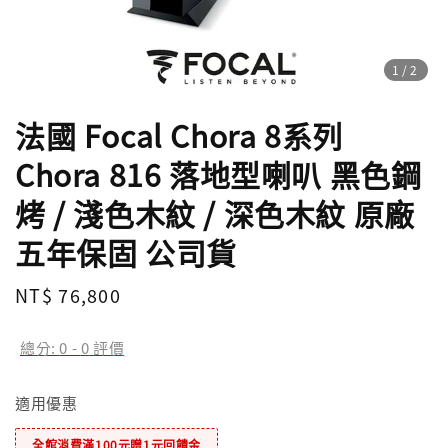
1
/2
法國 Focal Chora 8系列
Chora 816 落地型喇叭 黑色鋼
烤 / 淺色木紋 / 深色木紋 原廠
五年保固 公司貨
Regular
NT$ 76,800
price
總分:
0
-
0
評價
適用優惠
全館消費滿100元贈1元回饋金