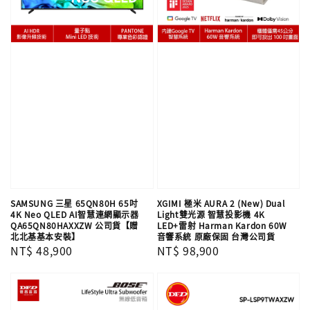
SAMSUNG 三星 65QN80H 65吋
XGIMI 極米 AURA 2 (New) Dual
4K Neo QLED AI智慧連網顯示器
Light雙光源 智慧投影機 4K
QA65QN80HAXXZW 公司貨【贈
LED+雷射 Harman Kardon 60W
北北基基本安裝】
音響系統 原廠保固 台灣公司貨
Regular
NT$ 48,900
Regular
NT$ 98,900
price
price