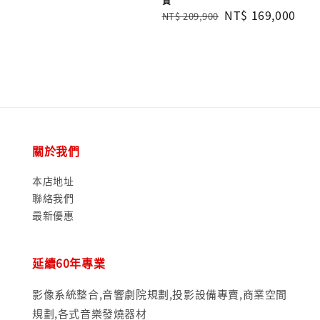
貨
price
Regular
Sale
NT$ 169,000
NT$ 209,900
price
price
關於我們
本店地址
聯絡我們
最新優惠
延續60年專業
影像系統整合,音響劇院規劃,投影設備專賣,商業空間
規劃,各式音樂發燒器材