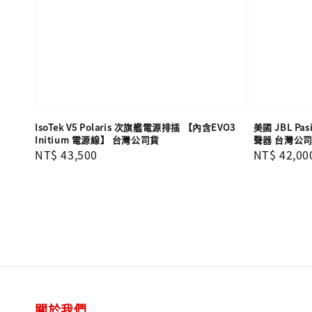
IsoTek V5 Polaris 次旗艦電源排插 【內含EVO3
美國 JBL Pa
Initium 電源線】 台灣公司貨
聲器 台灣公
Regular
NT$ 43,500
Regular
NT$ 42,00
price
price
關於我們