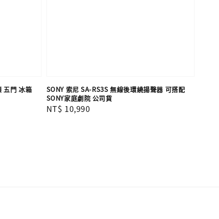
頻 五門 冰箱
SONY 索尼 SA-RS3S 無線後環繞揚聲器 可搭配
SONY家庭劇院 公司貨
Regular
NT$ 10,990
price