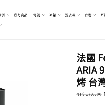
案例
所有商品
電視
冰箱
洗衣機
音響
耳
法國 Fo
ARIA
烤 台
Regular
NT$ 179,000
price