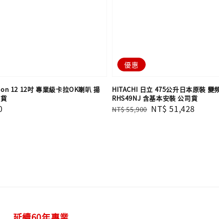
優惠
sion 12 12吋 專業級卡拉OK喇叭 揚
HITACHI 日立 475公升日本原裝 變
司貨
RHS49NJ 含基本安裝 公司貨
0
Regular
Sale
NT$ 51,428
NT$ 55,900
price
price
延續60年專業