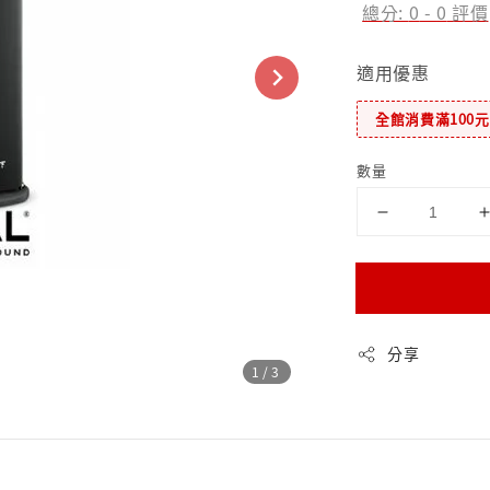
總分:
0
-
0
評價
適用優惠
全館消費滿100
數量
分享
1
/3