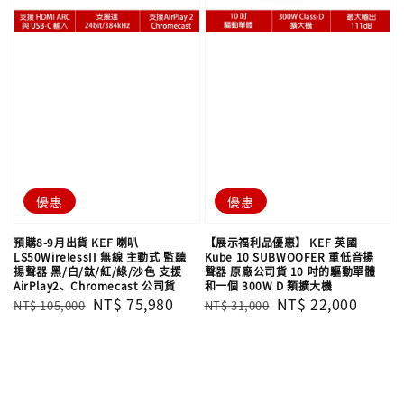
優惠
優惠
預購8-9月出貨 KEF 喇叭
【展示福利品優惠】 KEF 英國
LS50WirelessII 無線 主動式 監聽
Kube 10 SUBWOOFER 重低音揚
揚聲器 黑/白/鈦/紅/綠/沙色 支援
聲器 原廠公司貨 10 吋的驅動單體
AirPlay2、Chromecast 公司貨
和一個 300W D 類擴大機
Regular
Sale
NT$ 75,980
Regular
Sale
NT$ 22,000
NT$ 105,000
NT$ 31,000
price
price
price
price