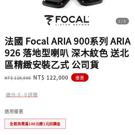
1
/3
法國 Focal ARIA 900系列 ARIA
926 落地型喇叭 深木紋色 送北
區精緻安裝乙式 公司貨
Regular
Sale
NT$ 122,000
優惠
NT$ 128,000
price
price
總分:
0
-
0
評價
適用優惠
全館消費滿100元贈1元回饋金