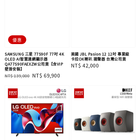
優惠
SAMSUNG 三星 77S90F 77吋 4K
美國 JBL Pasion 12 12吋 專業級
OLED AI智慧連網顯示器
卡拉OK喇叭 揚聲器 台灣公司貨
QA77S90FAEXZW公司貨【含VIP
Regular
NT$ 42,000
壁掛安裝】
price
Regular
Sale
NT$ 69,900
NT$ 139,000
price
price