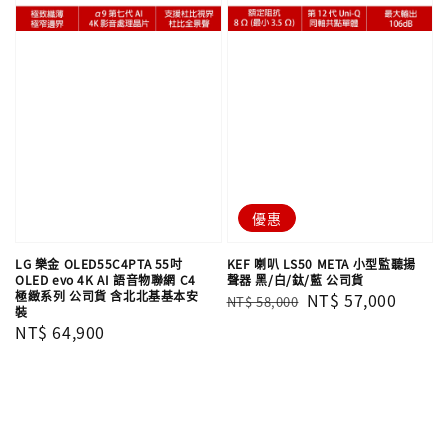
優惠
LG 樂金 OLED55C4PTA 55吋
KEF 喇叭 LS50 META 小型監聽揚
OLED evo 4K AI 語音物聯網 C4
聲器 黑/白/鈦/藍 公司貨
極緻系列 公司貨 含北北基基本安
Regular
Sale
NT$ 57,000
NT$ 58,000
裝
price
price
Regular
NT$ 64,900
price