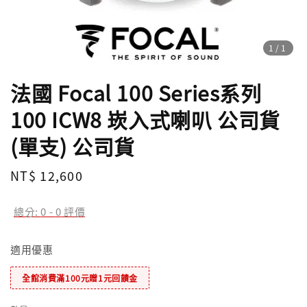
1
/1
法國 Focal 100 Series系列
100 ICW8 崁入式喇叭 公司貨
(單支) 公司貨
Regular
NT$ 12,600
price
總分:
0
-
0
評價
適用優惠
全館消費滿100元贈1元回饋金