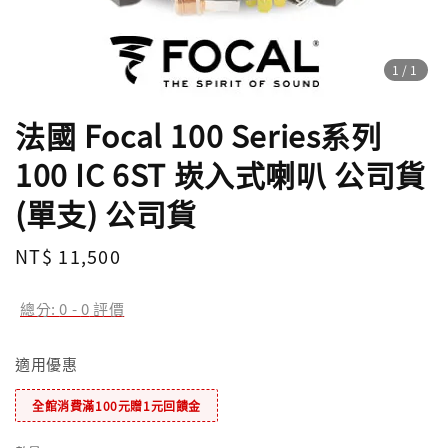
1
/1
法國 Focal 100 Series系列
100 IC 6ST 崁入式喇叭 公司貨
(單支) 公司貨
Regular
NT$ 11,500
price
總分:
0
-
0
評價
適用優惠
全館消費滿100元贈1元回饋金