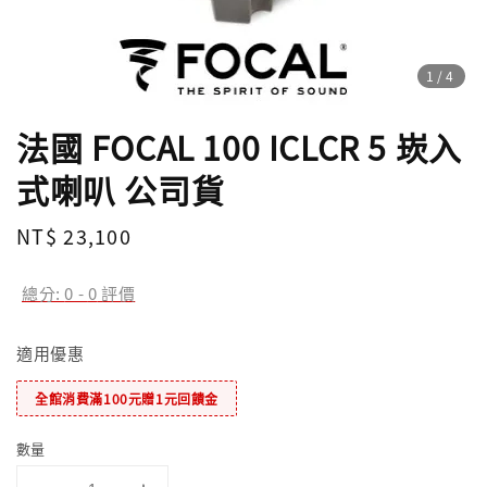
1
/4
法國 FOCAL 100 ICLCR 5 崁入
式喇叭 公司貨
Regular
NT$ 23,100
price
總分:
0
-
0
評價
適用優惠
全館消費滿100元贈1元回饋金
數量