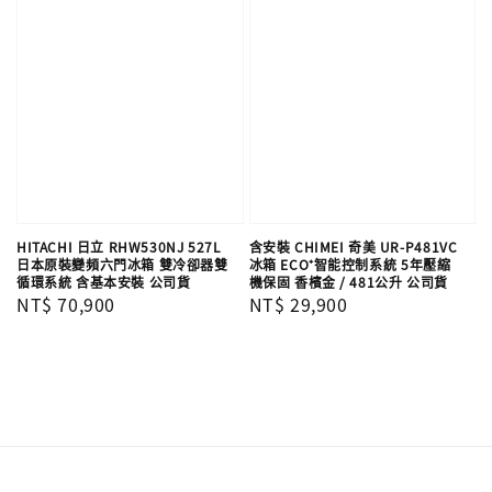
HITACHI 日立 RHW530NJ 527L
含安裝 CHIMEI 奇美 UR-P481VC
日本原裝變頻六門冰箱 雙冷卻器雙
冰箱 ECO⁺智能控制系統 5年壓縮
循環系統 含基本安裝 公司貨
機保固 香檳金 / 481公升 公司貨
Regular
NT$ 70,900
Regular
NT$ 29,900
price
price