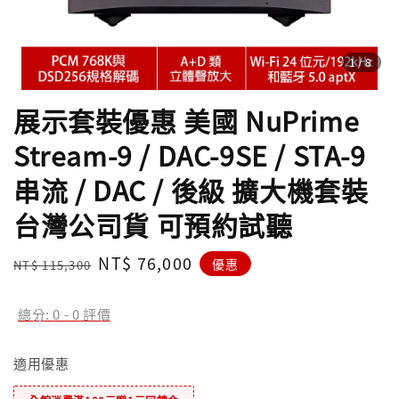
1
/8
展示套裝優惠 美國 NuPrime
Stream-9 / DAC-9SE / STA-9
串流 / DAC / 後級 擴大機套裝
台灣公司貨 可預約試聽
Regular
Sale
NT$ 76,000
優惠
NT$ 115,300
price
price
總分:
0
-
0
評價
適用優惠