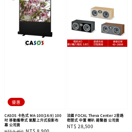
優惠
CASOS 卡色式 MA-100(16:9) 100
法國 FOCAL Theva Center 2音路
吋 移動攜帶式 氣壓上升式投影布
密閉式 中置 喇叭 揚聲器 公司貨
幕 公司貨
Regular
NT$ 28,500
Regular
Sale
NT$ 8,900
NT$ 9,450