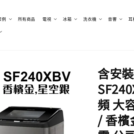
案例
所有商品
電視
冰箱
洗衣機
音響
耳
含安裝 
SF24
頻 大
/ 香