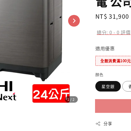
電 公
Regular
NT$ 31,900
price
總分:
0
-
0
評價
適用優惠
全館消費滿100
顏色
星空銀
1
/2
分享