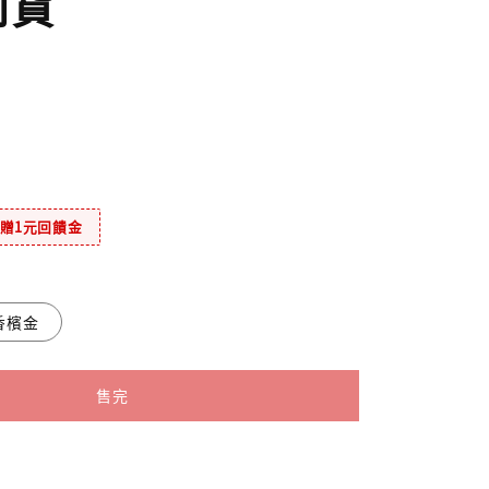
司貨
售完
元贈1元回饋金
香檳金
售完