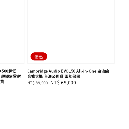
優惠
0+500超低
Cambridge Audio EVO150 All-in-One 串流綜
re 超短焦雷射
合擴大機 台灣公司貨 兩年保固
司貨
Regular
Sale
NT$ 69,000
NT$ 89,000
price
price