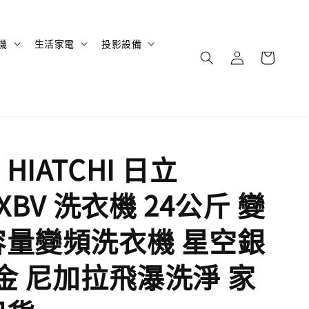
機
生活家電
投影設備
HIATCHI 日立
0XBV 洗衣機 24公斤 變
容量變頻洗衣機 星空銀
檳金 尼加拉飛瀑洗淨 家