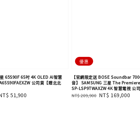
優惠
 65S90F 65吋 4K OLED AI智慧
【官網限定送 BOSE Soundbar 70
65S90FAEXZW 公司貨【贈北北
音】 SAMSUNG 三星 The Premie
SP-LSP9TWAXZW 4K 智慧電視 公
Sale
NT$ 51,900
Regular
Sale
NT$ 169,000
NT$ 209,900
price
price
price