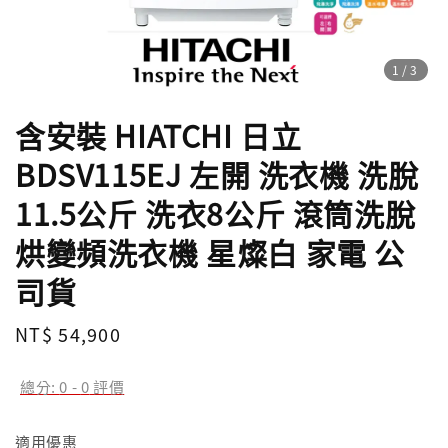
1
/3
含安裝 HIATCHI 日立
BDSV115EJ 左開 洗衣機 洗脫
11.5公斤 洗衣8公斤 滾筒洗脫
烘變頻洗衣機 星燦白 家電 公
司貨
Regular
NT$ 54,900
price
總分:
0
-
0
評價
適用優惠