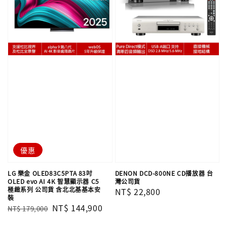
優惠
LG 樂金 OLED83C5PTA 83吋
DENON DCD-800NE CD播放器 台
OLED evo AI 4K 智慧顯示器 C5
灣公司貨
極緻系列 公司貨 含北北基基本安
Regular
NT$ 22,800
裝
price
Regular
Sale
NT$ 144,900
NT$ 179,000
price
price