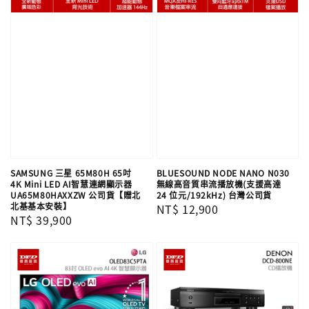
SAMSUNG 三星 65M80H 65吋
BLUESOUND NODE NANO N030
4K Mini LED AI智慧連網顯示器
無線高音質串流播放機(支援高達
UA65M80HAXXZW 公司貨【贈北
24 位元/192kHz) 台灣公司貨
北基基本安裝】
Regular
NT$ 12,900
Regular
NT$ 39,900
price
price