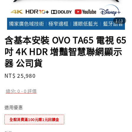
1
/3
含基本安裝 OVO TA65 電視 65
吋 4K HDR 增豔智慧聯網顯示
器 公司貨
Regular
NT$ 25,980
price
總分:
0
-
0
評價
適用優惠
全館消費滿100元贈1元回饋金