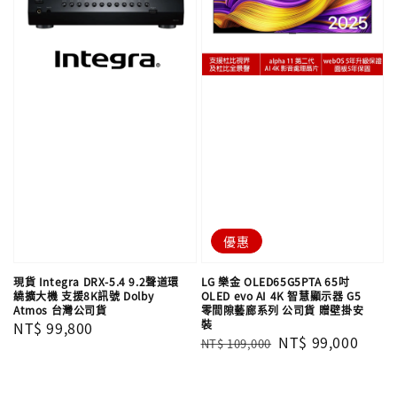
優惠
現貨 Integra DRX-5.4 9.2聲道環
LG 樂金 OLED65G5PTA 65吋
繞擴大機 支援8K訊號 Dolby
OLED evo AI 4K 智慧顯示器 G5
Atmos 台灣公司貨
零間隙藝廊系列 公司貨 贈壁掛安
裝
Regular
NT$ 99,800
Regular
Sale
NT$ 99,000
NT$ 109,000
price
price
price