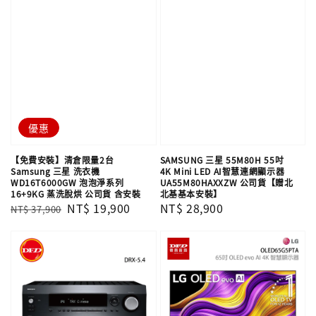
優惠
【免費安裝】清倉限量2台
SAMSUNG 三星 55M80H 55吋
Samsung 三星 洗衣機
4K Mini LED AI智慧連網顯示器
WD16T6000GW 泡泡淨系列
UA55M80HAXXZW 公司貨【贈北
16+9KG 蒸洗脫烘 公司貨 含安裝
北基基本安裝】
Regular
Sale
NT$ 19,900
Regular
NT$ 28,900
NT$ 37,900
price
price
price