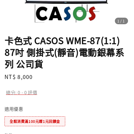
1
/1
卡色式 CASOS WME-87(1:1)
87吋 側掛式(靜音)電動銀幕系
列 公司貨
Regular
NT$ 8,000
price
總分:
0
-
0
評價
適用優惠
全館消費滿100元贈1元回饋金