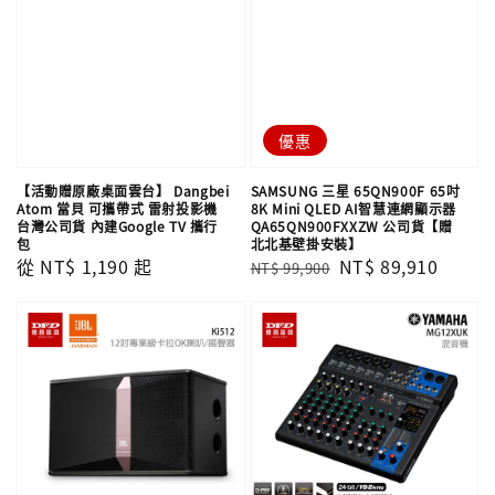
優惠
【活動贈原廠桌面雲台】 Dangbei
SAMSUNG 三星 65QN900F 65吋
Atom 當貝 可攜帶式 雷射投影機
8K Mini QLED AI智慧連網顯示器
台灣公司貨 內建Google TV 攜行
QA65QN900FXXZW 公司貨【贈
包
北北基壁掛安裝】
Regular
從
NT$ 1,190
起
Regular
Sale
NT$ 89,910
NT$ 99,900
price
price
price