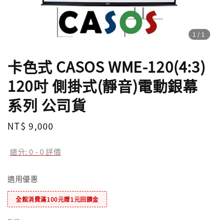
1
/1
卡色式 CASOS WME-120(4:3)
120吋 側掛式(靜音)電動銀幕
系列 公司貨
Regular
NT$ 9,000
price
總分:
0
-
0
評價
適用優惠
全館消費滿100元贈1元回饋金