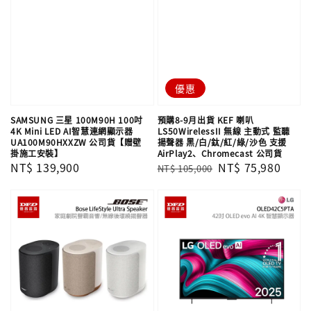
優惠
SAMSUNG 三星 100M90H 100吋
預購8-9月出貨 KEF 喇叭
4K Mini LED AI智慧連網顯示器
LS50WirelessII 無線 主動式 監聽
UA100M90HXXZW 公司貨【贈壁
揚聲器 黑/白/鈦/紅/綠/沙色 支援
掛施工安裝】
AirPlay2、Chromecast 公司貨
Regular
NT$ 139,900
Regular
Sale
NT$ 75,980
NT$ 105,000
price
price
price