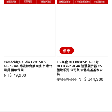
優惠
Cambridge Audio EVO150 SE
LG 樂金 OLED83C5PTA 83吋
All-in-One 串流綜合擴大機 台灣公
OLED evo AI 4K 智慧顯示器 C5
司貨 兩年保固
極緻系列 公司貨 含北北基基本安
裝
Regular
NT$ 79,900
Regular
Sale
NT$ 144,900
NT$ 179,000
price
price
price