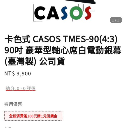
1
/1
卡色式 CASOS TMES-90(4:3)
90吋 豪華型軸心席白電動銀幕
(臺灣製) 公司貨
Regular
NT$ 9,900
price
總分:
0
-
0
評價
適用優惠
全館消費滿100元贈1元回饋金