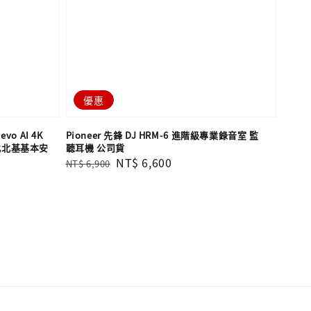
優惠
vo AI 4K
Pioneer 先鋒 DJ HRM-6 進階級專業錄音室 監
含北北基基本安
聽耳機 公司貨
Regular
Sale
NT$ 6,600
NT$ 6,900
price
price