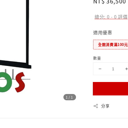
Regular
NT$ 36,500
price
總分:
0
-
0
評價
適用優惠
全館消費滿100
數量
1
/1
分享