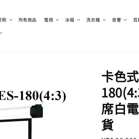
案例
所有商品
電視
冰箱
洗衣機
音響
耳
卡色式 
180(
席白電
貨