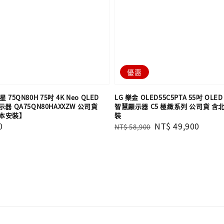
優惠
 75QN80H 75吋 4K Neo QLED
LG 樂金 OLED55C5PTA 55吋 OLED e
器 QA75QN80HAXXZW 公司貨
智慧顯示器 C5 極緻系列 公司貨 
本安裝】
裝
0
Regular
Sale
NT$ 49,900
NT$ 58,900
price
price