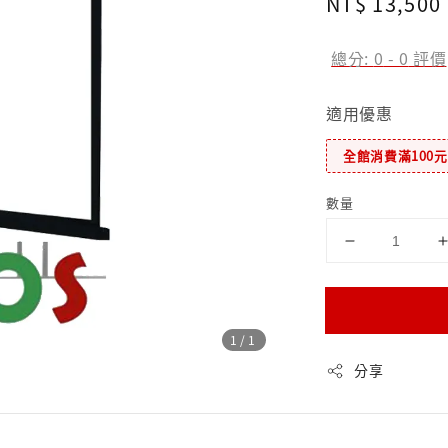
Regular
NT$ 13,500
price
總分:
0
-
0
評價
適用優惠
全館消費滿100
數量
1
/1
分享