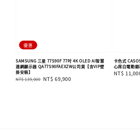
優惠
SAMSUNG 三星 77S90F 77吋 4K OLED AI智慧
卡色式 CASOS
連網顯示器 QA77S90FAEXZW公司貨【含VIP壁
心席白電動銀幕
掛安裝】
Regular
NT$ 11,00
Regular
Sale
NT$ 69,900
NT$ 139,000
price
price
price