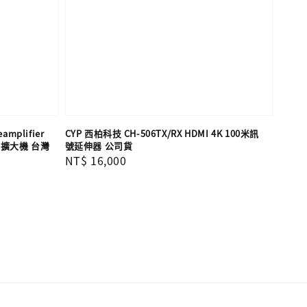
mplifier
CYP 西柏科技 CH-506TX/RX HDMI 4K 100米訊
後級擴大機 台灣
號延伸器 公司貨
Regular
NT$ 16,000
price