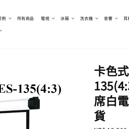
案例
所有商品
電視
冰箱
洗衣機
音響
耳
卡色式 
135(
席白電
貨