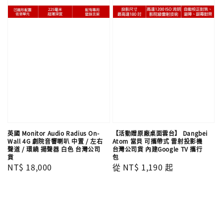
英國 Monitor Audio Radius On-
【活動贈原廠桌面雲台】 Dangbei
Wall 4G 劇院音響喇叭 中置 / 左右
Atom 當貝 可攜帶式 雷射投影機
聲道 / 環繞 揚聲器 白色 台灣公司
台灣公司貨 內建Google TV 攜行
貨
包
Regular
NT$ 18,000
Regular
從
NT$ 1,190
起
price
price