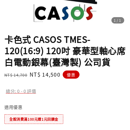
1
/1
卡色式 CASOS TMES-
120(16:9) 120吋 豪華型軸心席
白電動銀幕(臺灣製) 公司貨
Regular
Sale
NT$ 14,500
優惠
NT$ 14,700
price
price
總分:
0
-
0
評價
適用優惠
全館消費滿100元贈1元回饋金