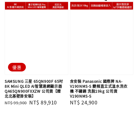
優惠
SAMSUNG 三星 65QN900F 65吋
含安裝 Panasonic 國際牌 NA-
8K Mini QLED AI智慧連網顯示器
V190NMS-S 變頻直立式溫水洗衣
QA65QN900FXXZW 公司貨【贈
機 不鏽鋼 洗脫19kg 公司貨
北北基壁掛安裝】
V190NMS-S
Regular
Sale
NT$ 89,910
Regular
NT$ 24,900
NT$ 99,900
price
price
price