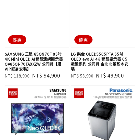
優惠
優惠
SAMSUNG 三星 85QN70F 85吋
LG 樂金 OLED55C5PTA 55吋
4K Mini QLED AI智慧連網顯示器
OLED evo AI 4K 智慧顯示器 C5
QA85QN70FAXXZW 公司貨【贈
極緻系列 公司貨 含北北基基本安
VIP壁掛安裝】
裝
Regular
Sale
NT$ 94,900
Regular
Sale
NT$ 49,900
NT$ 118,900
NT$ 58,900
price
price
price
price