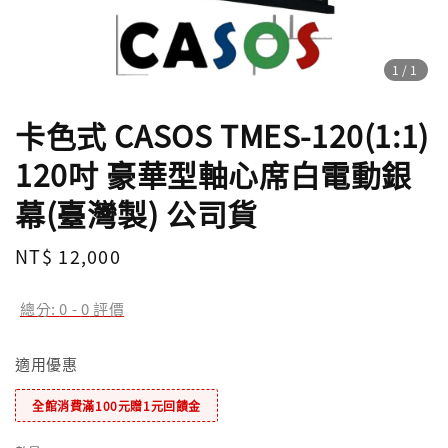
1
/1
卡色式 CASOS TMES-120(1:1)
120吋 豪華型軸心席白電動銀
幕(臺灣製) 公司貨
Regular
NT$ 12,000
price
總分:
0
-
0
評價
適用優惠
全館消費滿100元贈1元回饋金