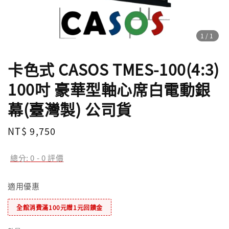
1
/1
卡色式 CASOS TMES-100(4:3)
100吋 豪華型軸心席白電動銀
幕(臺灣製) 公司貨
Regular
NT$ 9,750
price
總分:
0
-
0
評價
適用優惠
全館消費滿100元贈1元回饋金