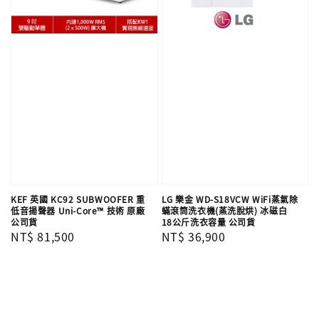
KEF 英國 KC92 SUBWOOFER 重
LG 樂金 WD-S18VCW WiFi蒸氣除
低音揚聲器 Uni-Core™ 技術 原廠
蟎滾筒洗衣機(蒸洗脫烘) 冰磁白
公司貨
18公斤洗衣容量 公司貨
Regular
NT$ 81,500
Regular
NT$ 36,900
price
price