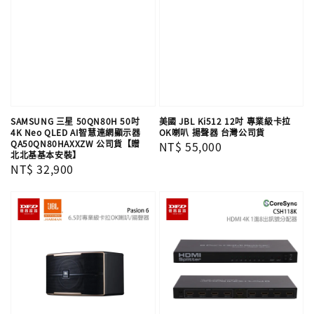
SAMSUNG 三星 50QN80H 50吋
美國 JBL Ki512 12吋 專業級卡拉
4K Neo QLED AI智慧連網顯示器
OK喇叭 揚聲器 台灣公司貨
QA50QN80HAXXZW 公司貨【贈
Regular
NT$ 55,000
北北基基本安裝】
price
Regular
NT$ 32,900
price