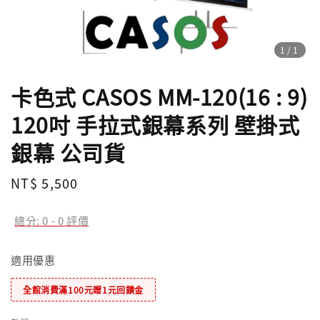
1
/1
卡色式 CASOS MM-120(16 : 9)
120吋 手拉式銀幕系列 壁掛式
銀幕 公司貨
Regular
NT$ 5,500
price
總分:
0
-
0
評價
適用優惠
全館消費滿100元贈1元回饋金