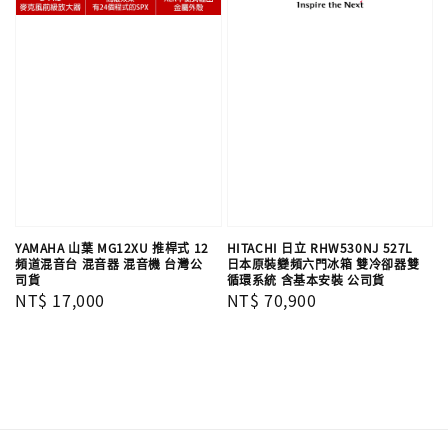
YAMAHA 山葉 MG12XU 推桿式 12
HITACHI 日立 RHW530NJ 527L
頻道混音台 混音器 混音機 台灣公
日本原裝變頻六門冰箱 雙冷卻器雙
司貨
循環系統 含基本安裝 公司貨
Regular
NT$ 17,000
Regular
NT$ 70,900
price
price