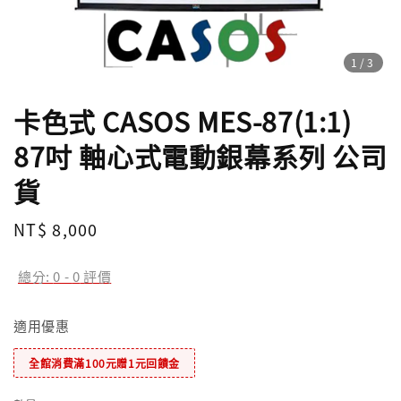
1
/3
卡色式 CASOS MES-87(1:1)
87吋 軸心式電動銀幕系列 公司
貨
Regular
NT$ 8,000
price
總分:
0
-
0
評價
適用優惠
全館消費滿100元贈1元回饋金