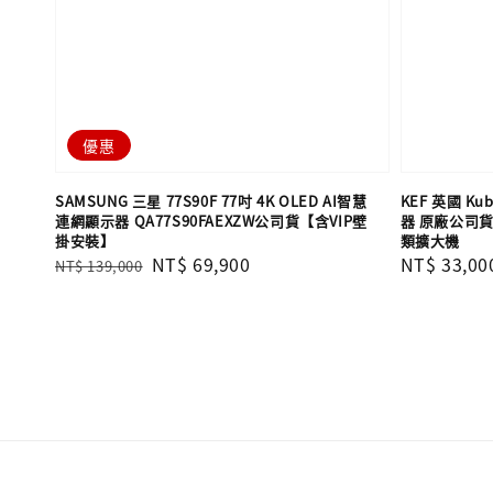
優惠
SAMSUNG 三星 77S90F 77吋 4K OLED AI智慧
KEF 英國 Kub
連網顯示器 QA77S90FAEXZW公司貨【含VIP壁
器 原廠公司貨 
掛安裝】
類擴大機
Regular
Sale
NT$ 69,900
Regular
NT$ 33,00
NT$ 139,000
price
price
price