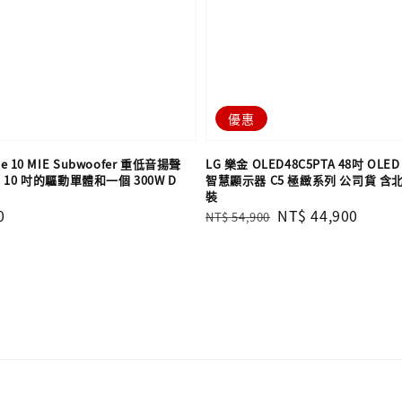
優惠
e 10 MIE Subwoofer 重低音揚聲
LG 樂金 OLED48C5PTA 48吋 OLED e
10 吋的驅動單體和一個 300W D
智慧顯示器 C5 極緻系列 公司貨 
裝
0
Regular
Sale
NT$ 44,900
NT$ 54,900
price
price