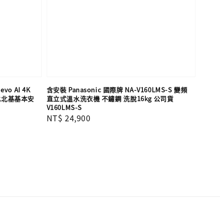
vo AI 4K
含安裝 Panasonic 國際牌 NA-V160LMS-S 變頻
含北北基基本安
直立式溫水洗衣機 不鏽鋼 洗脫16kg 公司貨
V160LMS-S
Regular
NT$ 24,900
price