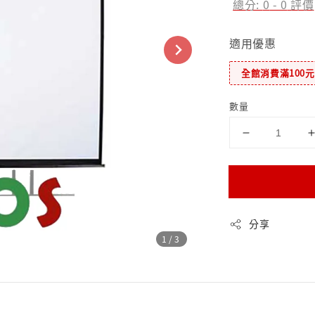
總分:
0
-
0
評價
適用優惠
全館消費滿100
數量
分享
1
/3