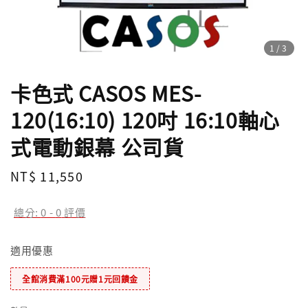
1
/3
卡色式 CASOS MES-
120(16:10) 120吋 16:10軸心
式電動銀幕 公司貨
Regular
NT$ 11,550
price
總分:
0
-
0
評價
適用優惠
全館消費滿100元贈1元回饋金