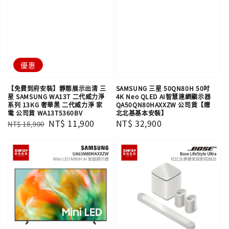
優惠
【免費到府安裝】靜態展示出清 三
SAMSUNG 三星 50QN80H 50吋
星 SAMSUNG WA13T 二代威力淨
4K Neo QLED AI智慧連網顯示器
系列 13KG 奢華黑 二代威力淨 家
QA50QN80HAXXZW 公司貨【贈
電 公司貨 WA13T5360BV
北北基基本安裝】
Regular
Sale
NT$ 11,900
Regular
NT$ 32,900
NT$ 18,900
price
price
price