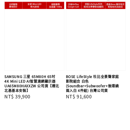
SAMSUNG 三星 65M80H 65吋
BOSE LifeStyle 杜比全景聲家庭
4K Mini LED AI智慧連網顯示器
影院組合 白色
UA65M80HAXXZW 公司貨【贈北
(Soundbar+Subwoofer+後環繞
北基基本安裝】
兩入白 4件組) 台灣公司貨
Regular
NT$ 39,900
Regular
NT$ 91,600
price
price