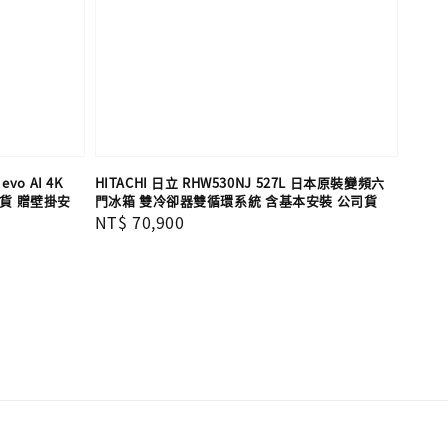
evo AI 4K
HITACHI 日立 RHW530NJ 527L 日本原裝變頻六
司貨 贈壁掛安
門冰箱 雙冷卻器雙循環系統 含基本安裝 公司貨
Regular
NT$ 70,900
price