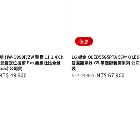
優惠
 HW-Q990F/ZW 聲霸 11.1.4 Ch
LG 樂金 OLED55G5PTA 55吋 OLED 
 AI 迴聲定位技術 Pro 無線杜比全景
智慧顯示器 G5 零間隙藝廊系列 公
tmos) 公司貨
裝
Sale
NT$ 49,900
Regular
Sale
NT$ 67,900
NT$ 74,900
price
price
price