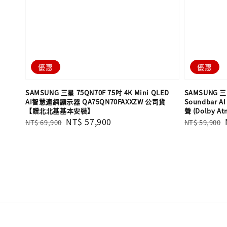
優惠
優惠
SAMSUNG 三星 75QN70F 75吋 4K Mini QLED
SAMSUNG 三星
AI智慧連網顯示器 QA75QN70FAXXZW 公司貨
Soundbar
【贈北北基基本安裝】
聲 (Dolby A
Regular
Sale
NT$ 57,900
Regular
NT$ 69,900
NT$ 59,900
price
price
price