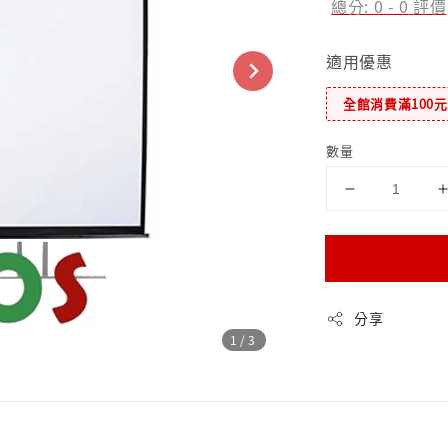
總分:
0
-
0
評價
適用優惠
全館消費滿100
數量
分享
1
/3