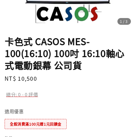
1
/3
卡色式 CASOS MES-
100(16:10) 100吋 16:10軸心
式電動銀幕 公司貨
Regular
NT$ 10,500
price
總分:
0
-
0
評價
適用優惠
全館消費滿100元贈1元回饋金