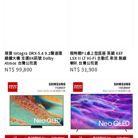
現貨 Integra DRX-5.4 9.2聲道環
限時贈P1桌上型底座 英國 KEF
繞擴大機 支援8K訊號 Dolby
LSX II LT Hi-Fi 主動式 串流 無線
Atmos 台灣公司貨
喇叭 台灣公司貨
Regular
NT$ 99,800
Regular
NT$ 31,900
price
price