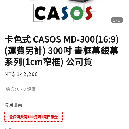
1
/1
卡色式 CASOS MD-300(16:9)
(運費另計) 300吋 畫框幕銀幕
系列(1cm窄框) 公司貨
Regular
NT$ 142,200
price
總分:
0
-
0
評價
適用優惠
全館消費滿100元贈1元回饋金