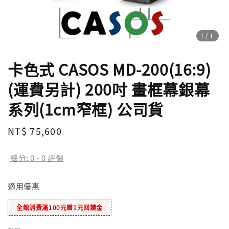
1
/1
卡色式 CASOS MD-200(16:9)
(運費另計) 200吋 畫框幕銀幕
系列(1cm窄框) 公司貨
Regular
NT$ 75,600
price
總分:
0
-
0
評價
適用優惠
全館消費滿100元贈1元回饋金