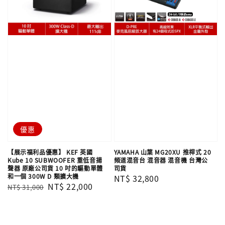
優惠
【展示福利品優惠】 KEF 英國
YAMAHA 山葉 MG20XU 推桿式 20
Kube 10 SUBWOOFER 重低音揚
頻道混音台 混音器 混音機 台灣公
聲器 原廠公司貨 10 吋的驅動單體
司貨
和一個 300W D 類擴大機
Regular
NT$ 32,800
Regular
Sale
NT$ 22,000
NT$ 31,000
price
price
price