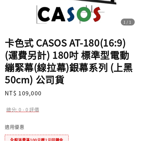
1
/1
卡色式 CASOS AT-180(16:9)
(運費另計) 180吋 標準型電動
繃緊幕(線拉幕)銀幕系列 (上黑
50cm) 公司貨
Regular
NT$ 109,000
price
總分:
0
-
0
評價
適用優惠
全館消費滿100元贈1元回饋金