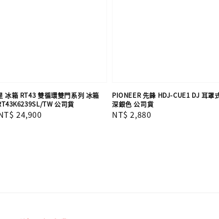
三星 冰箱 RT43 雙循環雙門系列 冰箱
PIONEER 先鋒 HDJ-CUE1 DJ 耳
RT43K6239SL/TW 公司貨
深銀色 公司貨
Sale
NT$ 24,900
Regular
NT$ 2,880
price
price