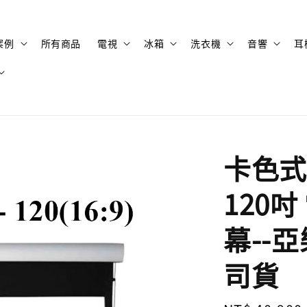
案例
所有商品
電視
冰箱
洗衣機
音響
耳
卡色式 C
120
幕--亞
司貨