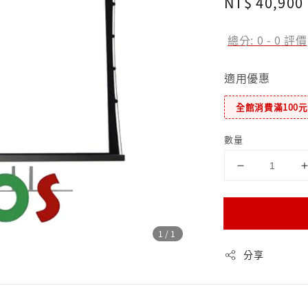
Regular
NT$ 40,900
price
總分:
0
-
0
評價
適用優惠
全館消費滿100
數量
1
/1
分享