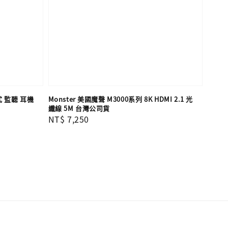
罩式 監聽 耳機
Monster 美國魔聲 M3000系列 8K HDMI 2.1 光
纖線 5M 台灣公司貨
Regular
NT$ 7,250
price