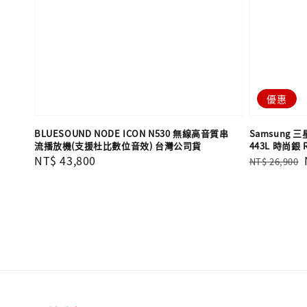
優惠
BLUESOUND NODE ICON N530 無線高音質串
Samsung 
流播放機(支援杜比數位音效) 台灣公司貨
443L 時尚銀 
Regular
NT$ 43,800
Regular
NT$ 26,900
price
price