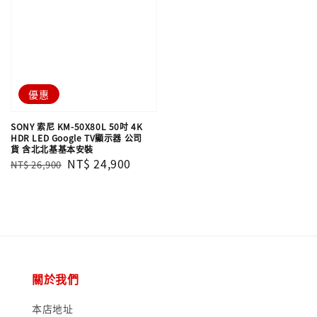
優惠
SONY 索尼 KM-50X80L 50吋 4K
HDR LED Google TV顯示器 公司
貨 含北北基基本安裝
Regular
Sale
NT$ 24,900
NT$ 26,900
price
price
關於我們
本店地址