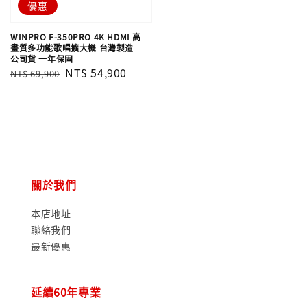
優惠
WINPRO F-350PRO 4K HDMI 高
畫質多功能歌唱擴大機 台灣製造
公司貨 一年保固
Regular
Sale
NT$ 54,900
NT$ 69,900
price
price
關於我們
本店地址
聯絡我們
最新優惠
延續60年專業