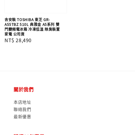
含安裝 TOSHIBA 東芝 GR-
A55TBZ 510L 典雅金 A5系列 雙
門變頻電冰箱 冷凍低溫 除臭裝置
家電 公司貨
Regular
NT$ 28,490
price
關於我們
本店地址
聯絡我們
最新優惠