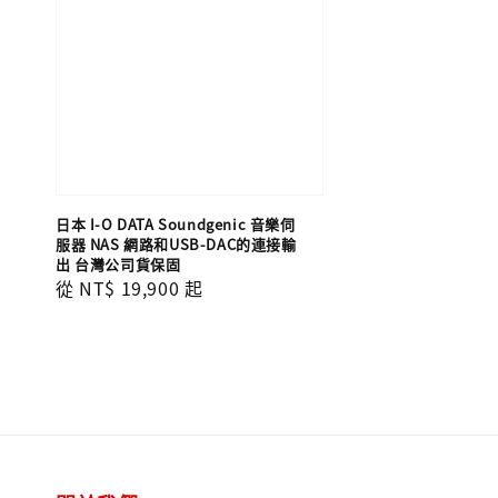
日本 I-O DATA Soundgenic 音樂伺
服器 NAS 網路和USB-DAC的連接輸
出 台灣公司貨保固
Regular
從
NT$ 19,900
起
price