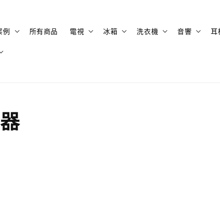
案例
所有商品
電視
冰箱
洗衣機
音響
耳
服器