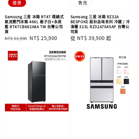
優惠
售完
Samsung 三星 冰箱 RT47 環繞式
Samsung 三星 冰箱 RZ32A
氣流雙門冰箱 466L 梔子白+永夜
BESPOKE 設計品味系列 冷藏 / 冷
藍 RT47CB662A8A TW 台灣公司
凍櫃 323L RZ32A7645AP 台灣公
貨
司貨
Regular
Sale
NT$ 25,900
Regular
從
NT$ 39,900
起
NT$ 33,900
price
price
price