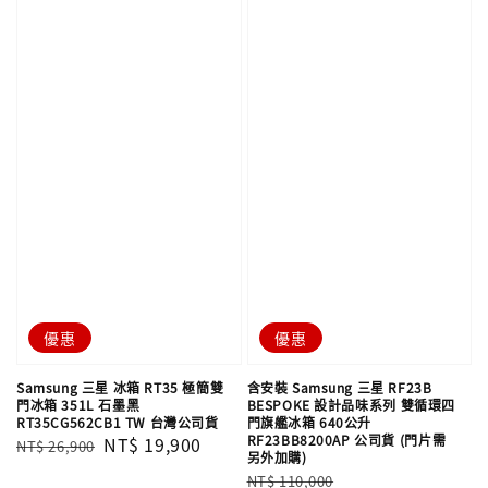
優惠
優惠
Samsung 三星 冰箱 RT35 極簡雙
含安裝 Samsung 三星 RF23B
門冰箱 351L 石墨黑
BESPOKE 設計品味系列 雙循環四
RT35CG562CB1 TW 台灣公司貨
門旗艦冰箱 640公升
RF23BB8200AP 公司貨 (門片需
Regular
Sale
NT$ 19,900
NT$ 26,900
另外加購)
price
price
Regular
Sale
NT$ 110,000