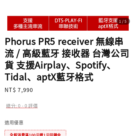
1
/5
Phorus PR5 receiver 無線串
流 / 高級藍牙 接收器 台灣公司
貨 支援Airplay、Spotify、
Tidal、aptX藍牙格式
Regular
NT$ 7,990
price
總分:
0
-
0
評價
適用優惠
全館消費滿100元贈1元回饋金