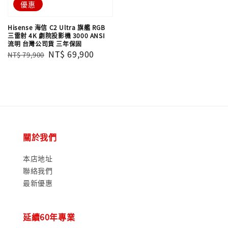
優惠
Hisense 海信 C2 Ultra 旗艦 RGB
三雷射 4K 劇院投影機 3000 ANSI
流明 台灣公司貨 三年保固
Regular
Sale
NT$ 69,900
NT$ 79,900
price
price
關於我們
本店地址
聯絡我們
最新優惠
延續60年專業