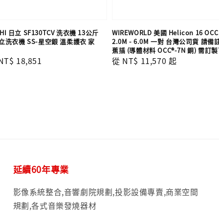
HI 日立 SF130TCV 洗衣機 13公斤
WIREWORLD 美國 Helicon 16 O
洗衣機 SS-星空銀 溫柔護衣 家
2.0M - 6.0M 一對 台灣公司貨 請
蕉插 (導體材料 OCC®-7N 銅) 需訂
Sale
NT$ 18,851
Regular
從
NT$ 11,570
起
price
price
延續60年專業
影像系統整合,音響劇院規劃,投影設備專賣,商業空間
規劃,各式音樂發燒器材