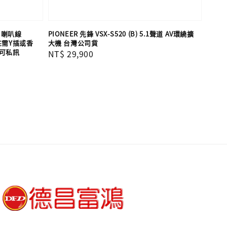
CC 喇叭線
PIONEER 先鋒 VSX-S520 (B) 5.1聲道 AV環繞擴
備註需Y插或香
大機 台灣公司貨
製可私訊
Regular
NT$ 29,900
price