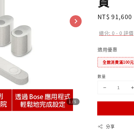
貨
Regular
NT$ 91,600
price
總分:
0
-
0
評價
適用優惠
全館消費滿100
數量
1
/5
分享