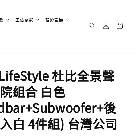
機
生活家電
投影設備
 LifeStyle 杜比全景聲
院組合 白色
dbar+Subwoofer+後
入白 4件組) 台灣公司