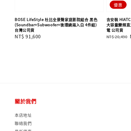
優惠
BOSE LifeStyle 杜比全景聲家庭影院組合 黑色
含安裝 HIATC
(Soundbar+Subwoofer+後環繞兩入白 4件組)
大容量變頻直立
台灣公司貨
電 公司貨
Regular
NT$ 91,600
Regular
NT$ 20,490
price
price
關於我們
本店地址
聯絡我們