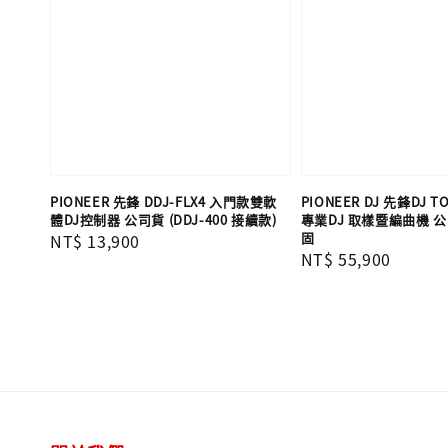
PIONEER 先鋒 DDJ-FLX4 入門款雙軟
PIONEER DJ 先鋒DJ TO
體DJ控制器 公司貨 (DDJ-400 接續款)
專業DJ 取樣暨編曲機 
固
Regular
NT$ 13,900
Regular
NT$ 55,900
price
price