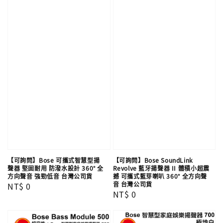
【可詢問】Bose 可攜式智慧型揚
【可詢問】Bose SoundLink
聲器 堅固耐用 防潑水設計 360° 全
Revolve 藍牙揚聲器 II 體積小超震
方向聲音 強勁低音 台灣公司貨
撼 可攜式藍芽喇叭 360° 全方向聲
音 台灣公司貨
Regular
NT$ 0
Regular
NT$ 0
price
price