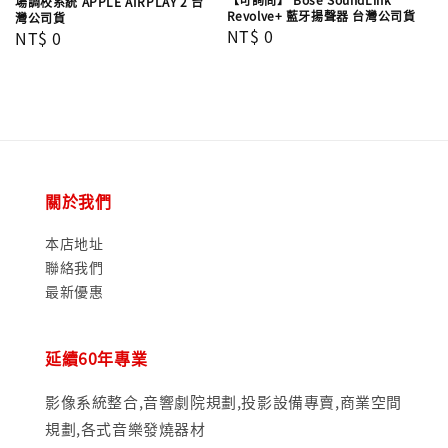
場調校系統 APPLE AIRPLAY 2 台
Revolve+ 藍牙揚聲器 台灣公司貨
灣公司貨
Regular
NT$ 0
Regular
NT$ 0
price
price
關於我們
本店地址
聯絡我們
最新優惠
延續60年專業
影像系統整合,音響劇院規劃,投影設備專賣,商業空間
規劃,各式音樂發燒器材